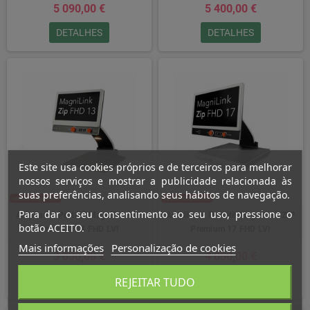
5 090,00 €
5 400,00 €
DETALHES
DETALHES
Este site usa cookies próprios e de terceiros para melhorar
nossos serviços e mostrar a publicidade relacionada às
suas preferências, analisando seus hábitos de navegação.
Para dar o seu consentimento ao seu uso, pressione o
Ampliador Portátil Magnilink ZIP
Ampliador Portátil MagniLink ZIP
botão ACEITO.
Premium 13 FHD LVI
Premium 17 FHD LVI
Mais informações
Personalização de cookies
3 830,00 €
4 050,00 €
DETALHES
REJEITAR TUDO
DETALHES