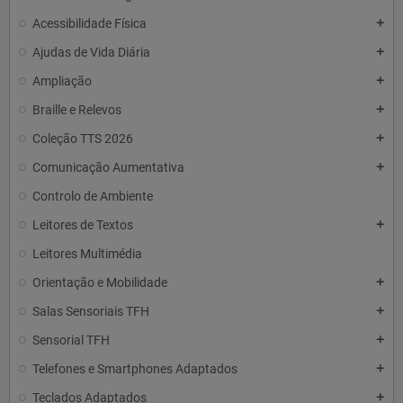
Acessibilidade Física
add
Ajudas de Vida Diária
add
Ampliação
add
Braille e Relevos
add
Coleção TTS 2026
add
Comunicação Aumentativa
add
Controlo de Ambiente
Leitores de Textos
add
Leitores Multimédia
Orientação e Mobilidade
add
Salas Sensoriais TFH
add
Sensorial TFH
add
Telefones e Smartphones Adaptados
add
Teclados Adaptados
add