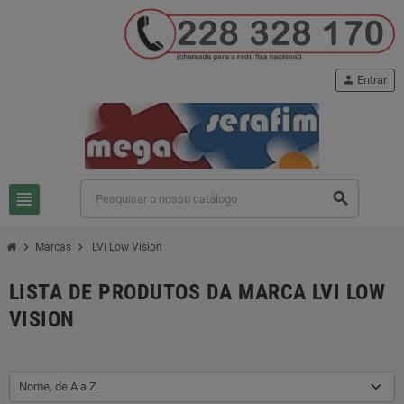
person
Entrar
view_headline
search
chevron_right
chevron_right
Marcas
LVI Low Vision
LISTA DE PRODUTOS DA MARCA LVI LOW
VISION
Nome, de A a Z