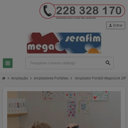
person
Entrar
view_headline
search
chevron_right
chevron_right
chevron_right
Ampliação
Ampliadores Portáteis
Ampliador Portátil MagniLink ZIP