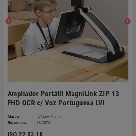
chevron_left
chevron_right
Ampliador Portátil MagniLink ZIP 13
FHD OCR c/ Voz Portuguesa LVI
Marca
LVI Low Vision
Referência
1872215
ISO 22 03 18