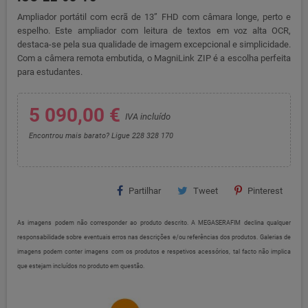
Ampliador portátil com ecrã de 13” FHD com câmara longe, perto e
espelho. Este ampliador com leitura de textos em voz alta OCR,
destaca-se pela sua qualidade de imagem excepcional e simplicidade.
Com a câmera remota embutida, o MagniLink ZIP é a escolha perfeita
para estudantes.
5 090,00 €
IVA incluído
Encontrou mais barato? Ligue 228 328 170
Partilhar
Tweet
Pinterest
As imagens podem não corresponder ao produto descrito. A MEGASERAFIM declina qualquer
responsabilidade sobre eventuais erros nas descrições e/ou referências dos produtos. Galerias de
imagens podem conter imagens com os produtos e respetivos acessórios, tal facto não implica
que estejam incluídos no produto em questão.