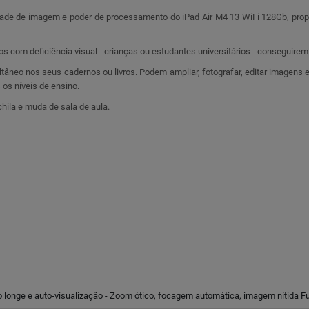
idade de imagem e poder de processamento do iPad Air M4 13 WiFi 128Gb, prop
s com deficiência visual - crianças ou estudantes universitários - conseguire
âneo nos seus cadernos ou livros. Podem ampliar, fotografar, editar imagens e 
 os níveis de ensino.
ila e muda de sala de aula.
 longe e auto-visualização - Zoom ótico, focagem automática, imagem nítida Fu