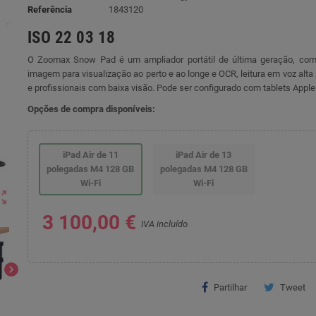
Referência
1843120
ISO 22 03 18
O Zoomax Snow Pad é um ampliador portátil de última geração, co
imagem para visualização ao perto e ao longe e OCR, leitura em voz alta
e profissionais com baixa visão. Pode ser configurado com tablets Apple
Opções de compra disponíveis:
iPad Air de 11
iPad Air de 13
polegadas M4 128 GB
polegadas M4 128 GB
Wi-Fi
Wi-Fi
ut_map
3 100,00 €
IVA incluído
chevron_right
Partilhar
Tweet