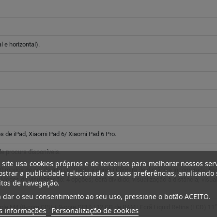
e horizontal).
s de iPad, Xiaomi Pad 6/ Xiaomi Pad 6 Pro.
de procura disponíveis.
 site usa cookies próprios e de terceiros para melhorar nossos ser
10 modos de cor de alto contraste a cores | Câmara de distância incorporada: F
strar a publicidade relacionada às suas preferências, analisando
 Modos de visualização: 4 opções; ecrã dividido; visualização à distância; visual
itos de navegação.
 dar o seu consentimento ao seu uso, pressione o botão ACEITO.
ple M4 (8-core CPU + 9-core GPU) | 12 GB de RAM | Ecrã Liquid Retina (LCD) 11” |
s informações
Personalização de cookies