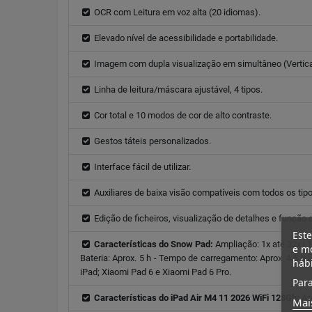
OCR com Leitura em voz alta (20 idiomas).
Elevado nível de acessibilidade e portabilidade.
Imagem com dupla visualização em simultâneo (Vertical 
Linha de leitura/máscara ajustável, 4 tipos.
Cor total e 10 modos de cor de alto contraste.
Gestos táteis personalizados.
Interface fácil de utilizar.
Auxiliares de baixa visão compatíveis com todos os tipo
Edição de ficheiros, visualização de detalhes e função 
Este
Características do Snow Pad:
Ampliação: 1x até 32x | 
e mo
Bateria: Aprox. 5 h - Tempo de carregamento: Aprox. 4,5 h |
háb
iPad; Xiaomi Pad 6 e Xiaomi Pad 6 Pro.
Para
Características do iPad Air M4 11 2026 WiFi 128Gb:
Ap
Mai