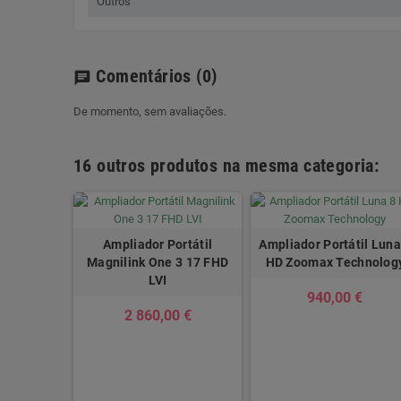
Outros
Comentários
(0)
chat
De momento, sem avaliações.
16 outros produtos na mesma categoria:
Ampliador Portátil
Ampliador Portátil Luna
Magnilink One 3 17 FHD
HD Zoomax Technolog
LVI
940,00 €
2 860,00 €
átil Snow
ortuguesa