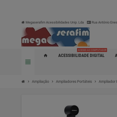
Megaserafim Acessibilidades Unip. Lda
Rua António Enes
ACESSO AO COMPUTADOR
ACESSIBILIDADE DIGITAL
home
view_headline
chevron_right
Ampliação
chevron_right
Ampliadores Portáteis
chevron_right
Ampliador 