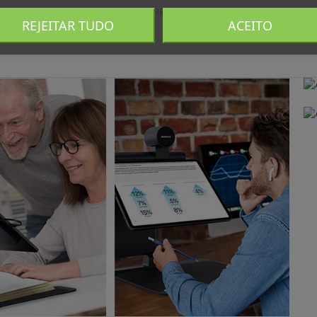
ple M4 (8-core CPU + 9-core GPU) | 12 GB de RAM | Ecrã Liquid Retina (LCD) 13” |
REJEITAR TUDO
ACEITO