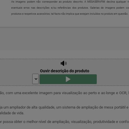
As imagens podem não corresponder ao produto descrito. A MEGASERAFIM declina qualquer re
eventuais erros nas descrições e/ou referências dos produtos. Galerias de imagens podem c
produtos e respetivos acessórios, tal facto não implica que estejam incluídos no produto em questão.
Ouvir descrição do produto
o, com uma excelente imagem para visualização ao perto e ao longe e OCR, le
a um ampliador de alta qualidade, um sistema de ampliação de mesa portátil e 
lidade de vida.
or possa obter o melhor nível de ampliação, visualização, produtividade e confo