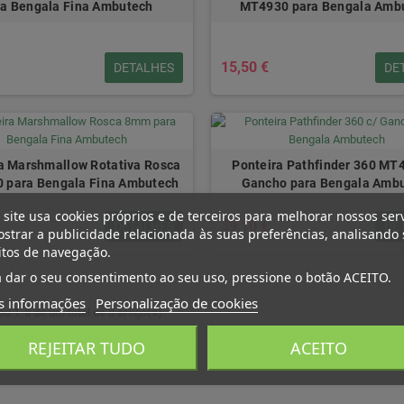
ra Bengala Fina Ambutech
MT4930 para Bengala Amb
15,50 €
DETALHES
DE
a Marshmallow Rotativa Rosca
Ponteira Pathfinder 360 MT
 para Bengala Fina Ambutech
Gancho para Bengala Amb
 site usa cookies próprios e de terceiros para melhorar nossos ser
39,10 €
DETALHES
DE
strar a publicidade relacionada às suas preferências, analisando
itos de navegação.
 dar o seu consentimento ao seu uso, pressione o botão ACEITO.
s informações
Personalização de cookies
o 1-8 de um total de 8 artigo(s)
REJEITAR TUDO
ACEITO