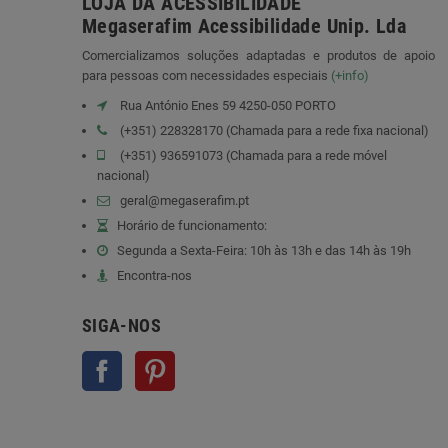
LOJA DA ACESSIBILIDADE
Megaserafim Acessibilidade Unip. Lda
Comercializamos soluções adaptadas e produtos de apoio
para pessoas com necessidades especiais
(+info)
Rua António Enes 59 4250-050 PORTO
(+351) 228328170 (Chamada para a rede fixa nacional)
(+351) 936591073 (Chamada para a rede móvel
nacional)
geral@megaserafim.pt
Horário de funcionamento:
Segunda a Sexta-Feira: 10h às 13h e das 14h às 19h
Encontra-nos
SIGA-NOS
Facebook
Pinterest