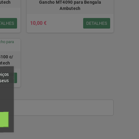
utech
Gancho MT4090 para Bengala
Ambutech
10,00 €
TALHES
DETALHES
4100 c/
utech
viços
TALHES
 seus