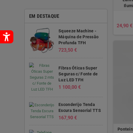
Ilum
EM DESTAQUE
24,90 €
Squeeze Machine -
Máquina de Pressão
Profunda TFH
723,50 €
Fibras Óticas Super
Seguras c/ Fonte de
Luz LED TFH
1 100,00 €
Esconderijo Tenda
Escura Sensorial TTS
167,90 €
Ponteir