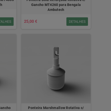
ch
Gancho MT4260 para Bengala
Ambutech
25,00 €
TALHES
DETALHES
 Gancho
Ponteira Marshmallow Rotativa c/