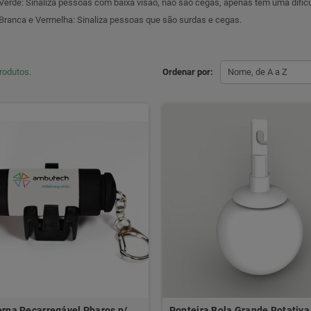
Verde: Sinaliza pessoas com baixa visão, não são cegas, apenas tem uma dificul
Branca e Vermelha: Sinaliza pessoas que são surdas e cegas.
rodutos.
Ordenar por:
Nome, de A a Z
rna Recarregável Pharos p/
Ponteira Bola Grande Rotativ