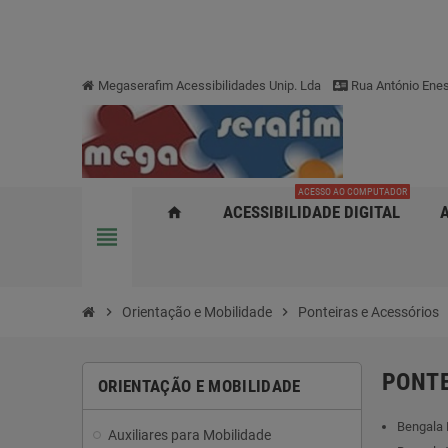
Megaserafim Acessibilidades Unip. Lda
Rua António Enes
ACESSO AO COMPUTADOR
ACESSIBILIDADE DIGITAL
home
view_headline
chevron_right
Orientação e Mobilidade
chevron_right
Ponteiras e Acessórios
PONTE
ORIENTAÇÃO E MOBILIDADE
Bengala 
Auxiliares para Mobilidade