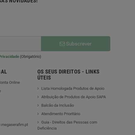
SAS NOVIDADES!
Subscrever
 Privacidade
(Obrigatório)
GAL
OS SEUS DIREITOS - LINKS
ÚTEIS
onta Online
Lista Homologada Produtos de Apoio
e
Atribuição de Produtos de Apoio SAPA
Balcão da Inclusão
Atendimento Prioritário
Guia - Direitos das Pessoas com
.megaserafim.pt
Deficiência