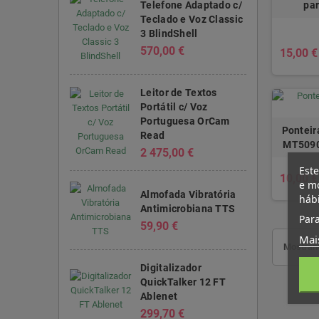
Telefone Adaptado c/
pa
Teclado e Voz Classic
3 BlindShell
570,00 €
15,00 €
Leitor de Textos
Portátil c/ Voz
Portuguesa OrCam
Ponteir
Read
MT5090
2 475,00 €
Este
10,00 €
e mo
Almofada Vibratória
háb
Antimicrobiana TTS
Para
59,90 €
Mai
Mostrand
Digitalizador
QuickTalker 12 FT
Ablenet
299,70 €