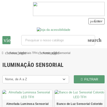
person
Entrar
view_headline
search
chevron_right
chevron_right
Salas Sensoriais TFH
Iluminação Sensorial
ILUMINAÇÃO SENSORIAL
Nome, de A a Z
FILTRAR
Almofada Luminosa Sensorial
Banco de Luz Sensorial Colorido