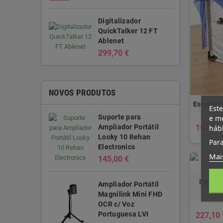
Digitalizador
QuickTalker 12 FT
Ablenet
299,70 €
NOVOS PRODUTOS
Esconder
Este
Suporte para
e mo
Ampliador Portátil
167,90 
háb
Looky 10 Rehan
Para
Electronics
Mai
145,00 €
Espelho
Ampliador Portátil
Magnilink Mini FHD
OCR c/ Voz
Portuguesa LVI
227,10 