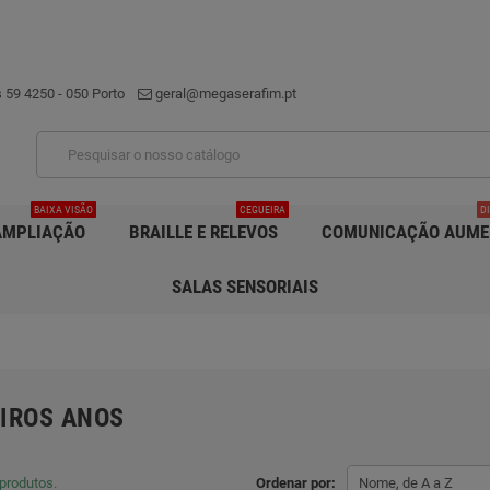
 59 4250 - 050 Porto
geral@megaserafim.pt
BAIXA VISÃO
CEGUEIRA
D
AMPLIAÇÃO
BRAILLE E RELEVOS
COMUNICAÇÃO AUME
SALAS SENSORIAIS
IROS ANOS
produtos.
Ordenar por:
Nome, de A a Z