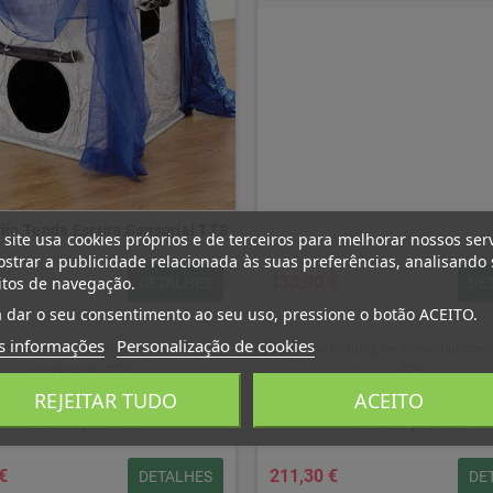
ijo Tenda Escura Sensorial TTS
 site usa cookies próprios e de terceiros para melhorar nossos ser
strar a publicidade relacionada às suas preferências, analisando
€
133,90 €
itos de navegação.
DETALHES
DE
 dar o seu consentimento ao seu uso, pressione o botão ACEITO.
s informações
Personalização de cookies
REJEITAR TUDO
ACEITO
 Circular Infinito Ø50 cm com
Espelho Retangular Sensori
Iluminação TTS
Iluminação TTS
€
211,30 €
DETALHES
DE