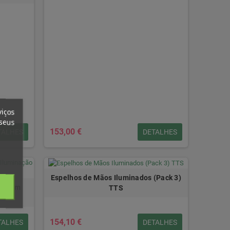
viços
 seus
153,00 €
TALHES
DETALHES
Espelhos de Mãos Iluminados (Pack 3)
al com
TTS
154,10 €
TALHES
DETALHES