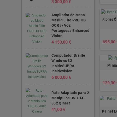
3 300,00 €
Ampliador de Mesa
Fibras Ó
Merlin Elite PRO HD
OCR c/ Voz
Portuguesa Enhanced
Vision
695,00 
4 150,00 €
Computador Braille
Windows 32
Minia
InsideSUPRA
Insidevision
6 000,00 €
129,30 
Rato Adaptado para 2
Manípulos USB BJ-
802 Qinera
41,00 €
Painel L