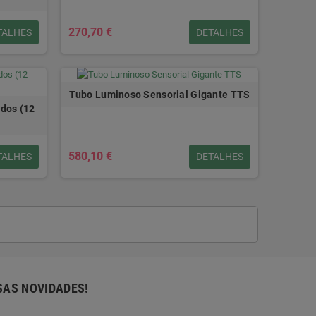
270,70 €
TALHES
DETALHES
Tubo Luminoso Sensorial Gigante TTS
ados (12
580,10 €
TALHES
DETALHES
SAS NOVIDADES!