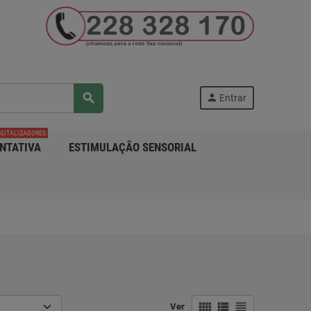
search
person
Entrar
IGITALIZADORES
NTATIVA
ESTIMULAÇÃO SENSORIAL
view_comfy
view_list
view_headline
Ver