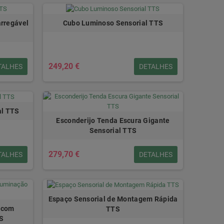
arregável
Cubo Luminoso Sensorial TTS
249,20 €
TALHES
DETALHES
al TTS
Esconderijo Tenda Escura Gigante
Sensorial TTS
279,70 €
TALHES
DETALHES
Espaço Sensorial de Montagem Rápida
s com
TTS
TS