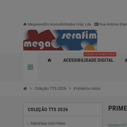
Megaserafim Acessibilidades Unip. Lda
Rua António Enes
ACESSO AO COMPUTADOR
ACESSIBILIDADE DIGITAL
home
view_headline
chevron_right
Coleção TTS 2026
chevron_right
Primeiros Anos
PRIME
COLEÇÃO TTS 2026
Materiais com Peso
Existem 27 