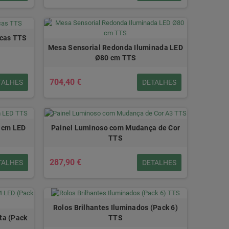
icas TTS
Mesa Sensorial Redonda Iluminada LED
Ø80 cm TTS
704,40 €
TALHES
DETALHES
0 cm LED
Painel Luminoso com Mudança de Cor
TTS
287,90 €
TALHES
DETALHES
Rolos Brilhantes Iluminados (Pack 6)
ta (Pack
TTS