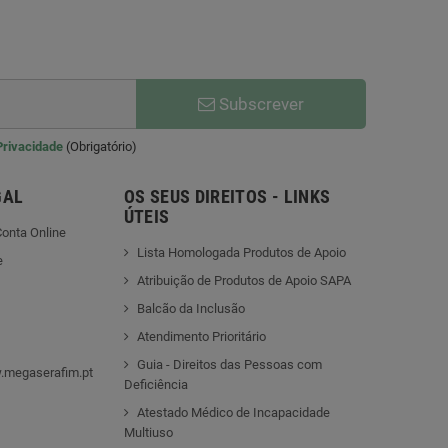
Subscrever
 Privacidade
(Obrigatório)
GAL
OS SEUS DIREITOS - LINKS
ÚTEIS
onta Online
Lista Homologada Produtos de Apoio
e
Atribuição de Produtos de Apoio SAPA
Balcão da Inclusão
Atendimento Prioritário
Guia - Direitos das Pessoas com
.megaserafim.pt
Deficiência
Atestado Médico de Incapacidade
Multiuso