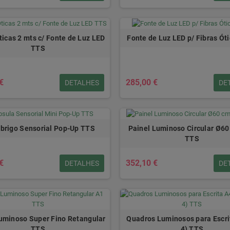
ticas 2 mts c/ Fonte de Luz LED
Fonte de Luz LED p/ Fibras Ót
TTS
€
285,00 €
DETALHES
DE
brigo Sensorial Pop-Up TTS
Painel Luminoso Circular Ø6
TTS
€
352,10 €
DETALHES
DE
uminoso Super Fino Retangular
Quadros Luminosos para Escri
TTS
4) TTS