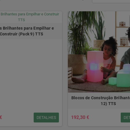
s Brilhantes para Empilhar e
Construir (Pack 9) TTS
Blocos de Construção Brilhant
12) TTS
€
192,30 €
DETALHES
DE