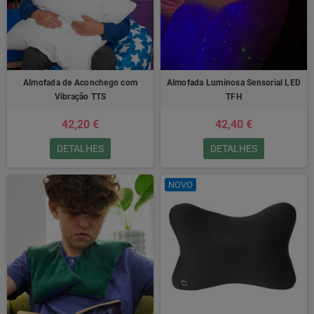
Almofada de Aconchego com
Almofada Luminosa Sensorial LED
Vibração TTS
TFH
42,20 €
42,40 €
DETALHES
DETALHES
NOVO