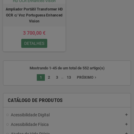
Ampliador Portátil Transformer HD
OCR c/ Voz Portuguesa Enhanced
Vision
3 700,00 €
DETALHES
Mostrando 1-45 de um total de 552 artigo(s)
…
1
2
3
13
navigate_next
PRÓXIMO
CATÁLOGO DE PRODUTOS
Acessibilidade Digital
add
Acessibilidade Física
add
add