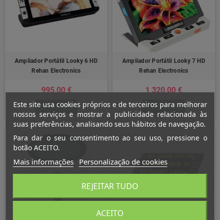
Ampliador Portátil Looky 6 HD
Ampliador Portátil Looky 7 HD
Rehan Electronics
Rehan Electronics
995,00 €
1 320,00 €
Este site usa cookies próprios e de terceiros para melhorar
DETALHES
DETALHES
nossos serviços e mostrar a publicidade relacionada às
suas preferências, analisando seus hábitos de navegação.
Para dar o seu consentimento ao seu uso, pressione o
botão ACEITO.
Mais informações
Personalização de cookies
REJEITAR TUDO
ACEITO