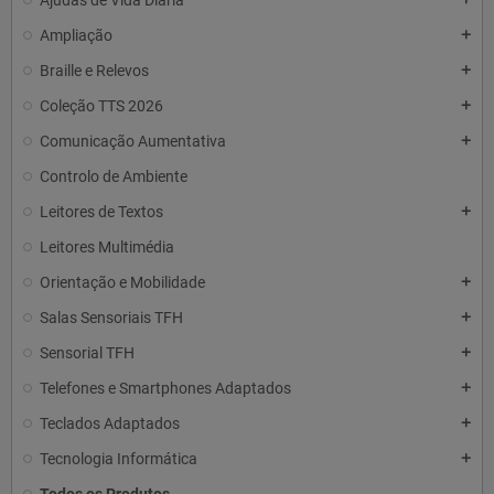
Ajudas de Vida Diária
Ampliação
add
Braille e Relevos
add
Coleção TTS 2026
add
Comunicação Aumentativa
add
Controlo de Ambiente
Leitores de Textos
add
Leitores Multimédia
Orientação e Mobilidade
add
Salas Sensoriais TFH
add
Sensorial TFH
add
Telefones e Smartphones Adaptados
add
Teclados Adaptados
add
Tecnologia Informática
add