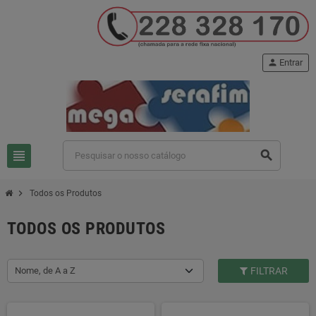
person
Entrar
view_headline
search
chevron_right
Todos os Produtos
TODOS OS PRODUTOS
Nome, de A a Z
FILTRAR