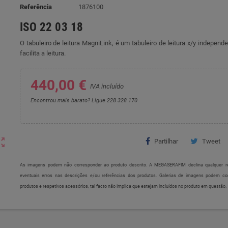
Referência
1876100
ISO 22 03 18
O tabuleiro de leitura MagniLink, é um tabuleiro de leitura x/y indepen
facilita a leitura.
440,00 €
IVA incluído
Encontrou mais barato? Ligue 228 328 170
ut_map
Partilhar
Tweet
As imagens podem não corresponder ao produto descrito. A MEGASERAFIM declina qualquer re
eventuais erros nas descrições e/ou referências dos produtos. Galerias de imagens podem c
produtos e respetivos acessórios, tal facto não implica que estejam incluídos no produto em questão.