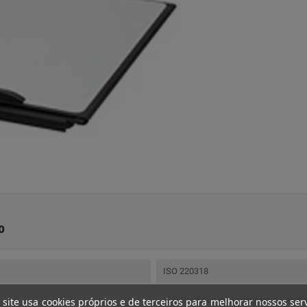
o
ISO 220318
(22) Produtos de Apoio para a Gestã
 site usa cookies próprios e de terceiros para melhorar nossos ser