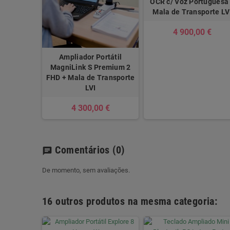
OCR c/ Voz Portuguesa
Mala de Transporte LV
4 900,00 €
Ampliador Portátil
MagniLink S Premium 2
FHD + Mala de Transporte
LVI
4 300,00 €
Comentários
(0)
chat
De momento, sem avaliações.
16 outros produtos na mesma categoria: