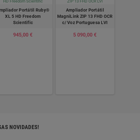
mpliador Portátil Ruby®
Ampliador Portátil
XL 5 HD Freedom
MagniLink ZIP 13 FHD OCR
Scientific
c/ Voz Portuguesa LVI
945,00 €
5 090,00 €
Ampli
DaVinci P
Voz Port
4 
SAS NOVIDADES!