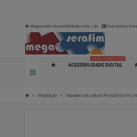
Megaserafim Acessibilidades Unip. Lda
Rua António Enes
ACESSO AO COMPUTADOR
ACESSIBILIDADE DIGITAL
home
view_headline
chevron_right
Ampliação
chevron_right
Tabuleiro de Leitura Portátil A4 XY LVI