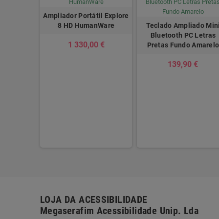
Ampliador Portátil Explore
8 HD HumanWare
Teclado Ampliado Min
Bluetooth PC Letras
1 330,00 €
Pretas Fundo Amarel
139,90 €
il Looky 6
tronics
 €
LOJA DA ACESSIBILIDADE
Megaserafim Acessibilidade Unip. Lda