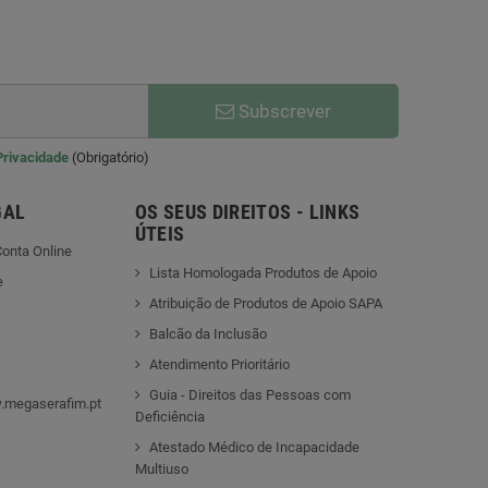
Subscrever
 Privacidade
(Obrigatório)
GAL
OS SEUS DIREITOS - LINKS
ÚTEIS
onta Online
Lista Homologada Produtos de Apoio
e
Atribuição de Produtos de Apoio SAPA
Balcão da Inclusão
Atendimento Prioritário
Guia - Direitos das Pessoas com
.megaserafim.pt
Deficiência
Atestado Médico de Incapacidade
Multiuso