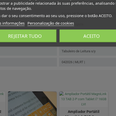
para ver | (18) Sistemas de ampliaç
strar a publicidade relacionada às suas preferências, analisando
itos de navegação.
Equipa Multidisciplinar com Ortoptis
 dar o seu consentimento ao seu uso, pressione o botão ACEITO.
s informações
Personalização de cookies
Oftalmologista
REJEITAR TUDO
ACEITO
ISS - Instituto da Segurança Social, I.
Saúde - Ministério da Saúde
Tabuleiro de Leitura x/y
042026 | MLRT |
2
Ampliador Portátil