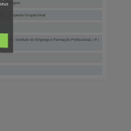
ão da imagem
 seus
ta ou Terapeuta Ocupacional
P. | IEFP - Instituto do Emprego e Formação Profissional, I.P. |