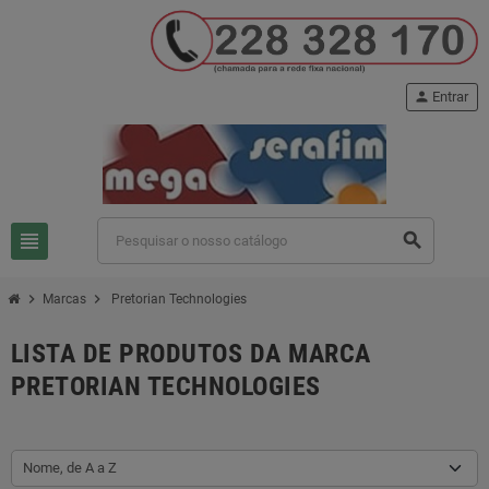
person
Entrar
view_headline
search
chevron_right
chevron_right
Marcas
Pretorian Technologies
LISTA DE PRODUTOS DA MARCA
PRETORIAN TECHNOLOGIES
Nome, de A a Z