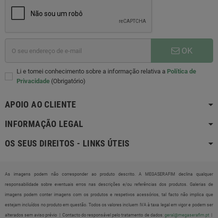
OK
Li e tomei conhecimento sobre a informação relativa a
Política de
Privacidade
(Obrigatório)
APOIO AO CLIENTE
INFORMAÇÃO LEGAL
OS SEUS DIREITOS - LINKS ÚTEIS
As imagens podem não corresponder ao produto descrito. A MEGASERAFIM declina qualquer
responsabilidade sobre eventuais erros nas descrições e/ou referências dos produtos. Galerias de
imagens podem conter imagens com os produtos e respetivos acessórios, tal facto não implica que
estejam incluídos no produto em questão. Todos os valores incluem IVA à taxa legal em vigor e podem ser
alterados sem aviso prévio |
Contacto do responsável pelo tratamento de dados:
geral@megaserafim.pt
|