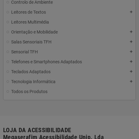
Controlo de Ambiente
Leitores de Textos
add
Leitores Multimédia
Orientação e Mobilidade
add
Salas Sensoriais TFH
add
Sensorial TFH
add
Telefones e Smartphones Adaptados
add
Teclados Adaptados
add
Tecnologia Informática
add
Todos os Produtos
LOJA DA ACESSIBILIDADE
Megaserafim Acessibilidade Unip. Lda