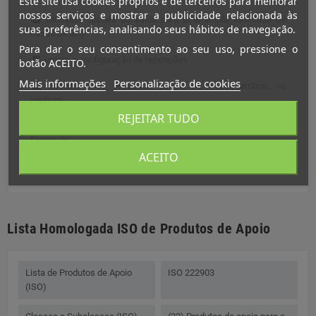
Este site usa cookies próprios e de terceiros para melhorar
nossos serviços e mostrar a publicidade relacionada às
Múltiplas opções de saída para uma ampla variedade de
suas preferências, analisando seus hábitos de navegação.
casos de uso
Para dar o seu consentimento ao seu uso, pressione o
Ignore a configuração de repetições
botão ACEITO.
Mais informações
Personalização de cookies
Escolha entre feedback sonoro ou visual, ambos, ou
nenhum
REJEITAR TUDO
Bateria de lítio recarregável com cabo de carregamento
fornecido
ACEITO
Lista Homologada ISO de Produtos de Apoio
Lista de Produtos de Apoio
ISO 222903
(ISO)