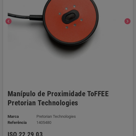
chevron_left
chevron_right
Manípulo de Proximidade ToFFEE
Pretorian Technologies
Marca
Pretorian Technologies
Referência
1405480
ISO 22 29 03