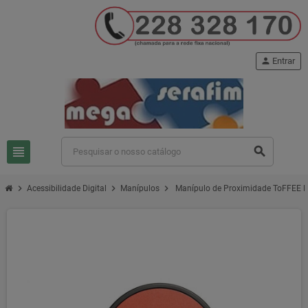
person
Entrar
view_headline
search
chevron_right
chevron_right
chevron_right
Acessibilidade Digital
Manípulos
Manípulo de Proximidade ToFFEE P