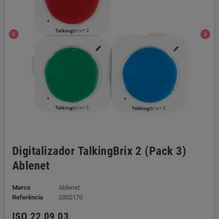
chevron_left
chevron_right
Digitalizador TalkingBrix 2 (Pack 3)
Ablenet
Marca
Ablenet
Referência
2002170
ISO 22 09 03