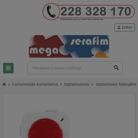
person
Entrar
view_headline
search
chevron_right
chevron_right
chevron_right
Comunicação Aumentativa
Digitalizadores
Digitalizador TalkingBrix