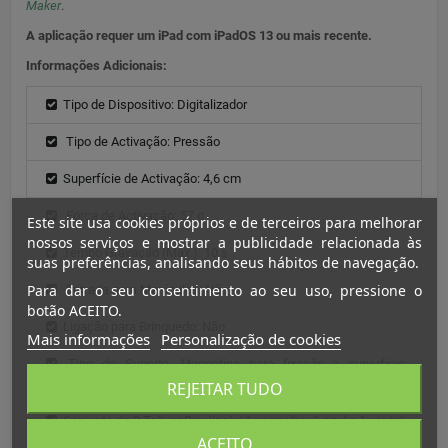
Maker
.
A aplicação requer um iPad com iPadOS 13 ou mais recente.
Informações Adicionais:
Tipo de Dispositivo: Digitalizador
Tipo de Activação: Pressão
Superfície de Activação: 4,6 cm
Força de Activação: 57 g
Este site usa cookies próprios e de terceiros para melhorar
nossos serviços e mostrar a publicidade relacionada às
Tempo Gravação (Max.): 10 s
suas preferências, analisando seus hábitos de navegação.
Para dar o seu consentimento ao seu uso, pressione o
Entrada para Manípulos: Não
botão ACEITO.
Ligação para Brinquedo: Não
Mais informações
Personalização de cookies
Tipo de Suporte: Magnético para fixação a superfície
metálica
REJEITAR TUDO
Conjunto de 3 TalkingBrix (inclui 1 vermelho, 1 azul e 1 verde)
ACEITO