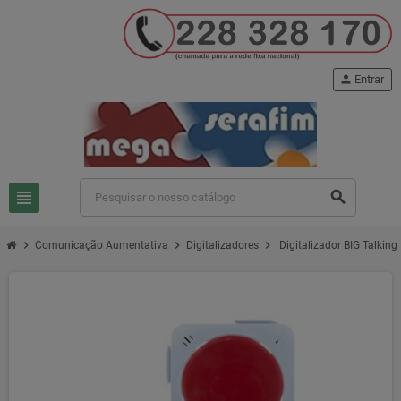
person
Entrar
view_headline
search
chevron_right
chevron_right
chevron_right
Comunicação Aumentativa
Digitalizadores
Digitalizador BIG Talking