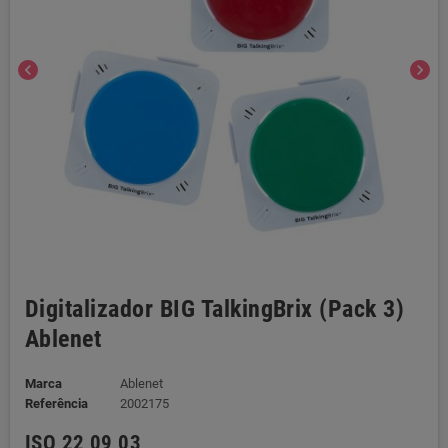
chevron_left
chevron_right
Digitalizador BIG TalkingBrix (Pack 3)
Ablenet
Marca
Ablenet
Referência
2002175
ISO 22 09 03