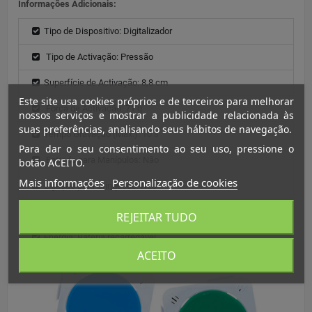
Informações Adicionais:
Tipo de Dispositivo: Digitalizador
Tipo de Activação: Pressão
Superfície de Activação: 8,8 cm
Este site usa cookies próprios e de terceiros para melhorar
Força de Activação: 71 g
nossos serviços e mostrar a publicidade relacionada às
suas preferências, analisando seus hábitos de navegação.
Tempo Gravação (Max.): 10 s
Para dar o seu consentimento ao seu uso, pressione o
Entrada para Manípulos: Não
botão ACEITO.
Mais informações
Personalização de cookies
Ligação para Brinquedo: Não
Peso: 162 g (Baterias Incluídas) por cada BIG TalkingBrix
REJEITAR TUDO
Energia: Bateria recarregável
ACEITO