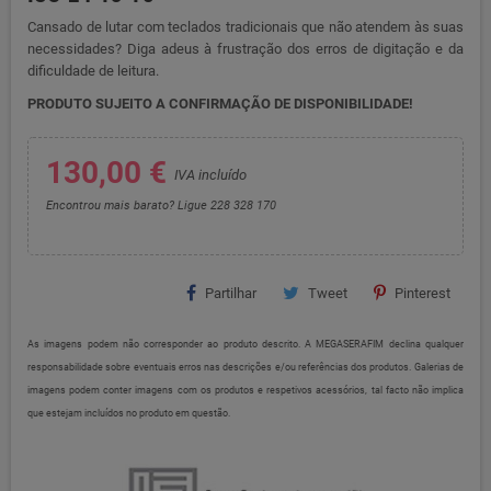
Cansado de lutar com teclados tradicionais que não atendem às suas
necessidades? Diga adeus à frustração dos erros de digitação e da
dificuldade de leitura.
PRODUTO SUJEITO A CONFIRMAÇÃO DE DISPONIBILIDADE!
130,00 €
IVA incluído
Encontrou mais barato? Ligue 228 328 170
Partilhar
Tweet
Pinterest
As imagens podem não corresponder ao produto descrito. A MEGASERAFIM declina qualquer
responsabilidade sobre eventuais erros nas descrições e/ou referências dos produtos. Galerias de
imagens podem conter imagens com os produtos e respetivos acessórios, tal facto não implica
que estejam incluídos no produto em questão.