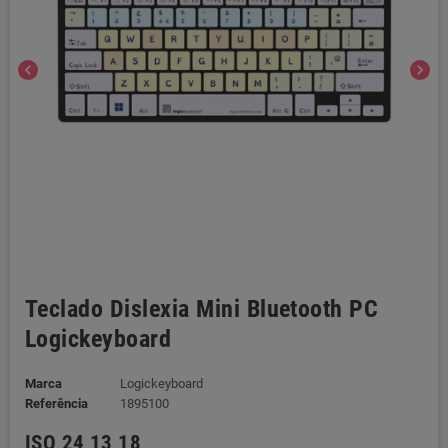
chevron_left
chevron_right
Teclado Dislexia Mini Bluetooth PC
Logickeyboard
Marca
Logickeyboard
Referência
1895100
ISO 24 13 18