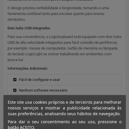
O design prioriza confiabilidade e longevidade, tornando-o uma
ferramenta confiável tanto para escolas quanto para ensino
doméstico.
Dois hubs USB integrados
Para sua conveniência, o Logickeyboard está equipado com dois hubs
USB de alta velocidade integrados para fácil conexão de periféricos,
por exemplo. mouse de computador, cartão de memória ou lâmpada
do teclado LogicLight se estiver trabalhando em ambientes com
pouca luz.
Informações Adicionais:
Fácil de configurar e usar
Nenhum software necessário
Formato leve com apenas 78 teclas
Este site usa cookies próprios e de terceiros para melhorar
nossos serviços e mostrar a publicidade relacionada às
Indicador LED para modo de emparelhamento e status de
suas preferências, analisando seus hábitos de navegação.
bateria fraca
Para dar o seu consentimento ao seu uso, pressione o
botão ACEITO.
Compatível: Windows 10/11