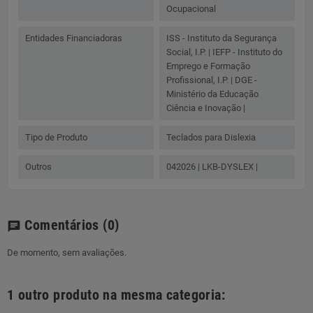
Ocupacional
Entidades Financiadoras
ISS - Instituto da Segurança
Social, I.P. | IEFP - Instituto do
Emprego e Formação
Profissional, I.P. | DGE -
Ministério da Educação
Ciência e Inovação |
Tipo de Produto
Teclados para Dislexia
Outros
042026 | LKB-DYSLEX |
Comentários
(0)
chat
De momento, sem avaliações.
1 outro produto na mesma categoria: