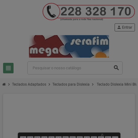
person
Entrar
view_headline
search
chevron_right
chevron_right
chevron_right
Teclados Adaptados
Teclados para Dislexia
Teclado Dislexia Mini B