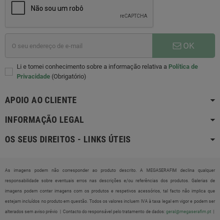
OK
Li e tomei conhecimento sobre a informação relativa a
Política de
Privacidade
(Obrigatório)
APOIO AO CLIENTE
INFORMAÇÃO LEGAL
OS SEUS DIREITOS - LINKS ÚTEIS
As imagens podem não corresponder ao produto descrito. A MEGASERAFIM declina qualquer
responsabilidade sobre eventuais erros nas descrições e/ou referências dos produtos. Galerias de
imagens podem conter imagens com os produtos e respetivos acessórios, tal facto não implica que
estejam incluídos no produto em questão. Todos os valores incluem IVA à taxa legal em vigor e podem ser
alterados sem aviso prévio |
Contacto do responsável pelo tratamento de dados:
geral@megaserafim.pt
|