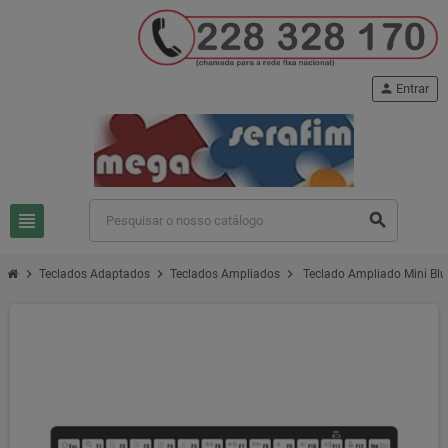
person
Entrar
view_headline
search
chevron_right
chevron_right
chevron_right
Teclados Adaptados
Teclados Ampliados
Teclado Ampliado Mini Blu