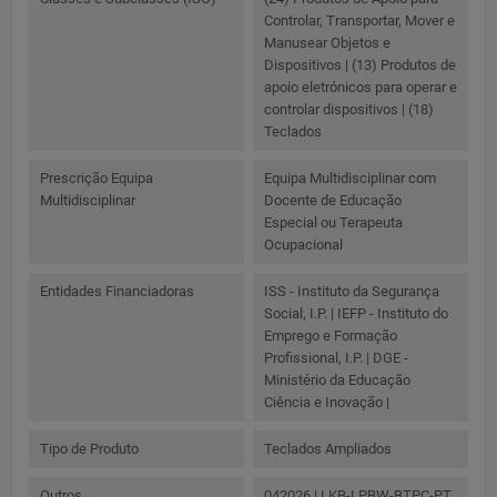
Controlar, Transportar, Mover e
Manusear Objetos e
Dispositivos | (13) Produtos de
apoio eletrónicos para operar e
controlar dispositivos | (18)
Teclados
Prescrição Equipa
Equipa Multidisciplinar com
Multidisciplinar
Docente de Educação
Especial ou Terapeuta
Ocupacional
Entidades Financiadoras
ISS - Instituto da Segurança
Social, I.P. | IEFP - Instituto do
Emprego e Formação
Profissional, I.P. | DGE -
Ministério da Educação
Ciência e Inovação |
Tipo de Produto
Teclados Ampliados
Outros
042026 | LKB-LPBW-BTPC-PT