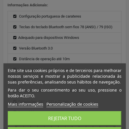
Informações Adicionais:
Configuração portuguesa de carateres
Teclas do teclado Bluetooth sem fios 78 (ANSI) / 79 (ISO)
Adequado para dispositivos Windows
Versão Bluetooth 3.0
Distância de operação até 10m
Teclado estruturado tipo X-switch
Este site usa cookies próprios e de terceiros para melhorar
nossos serviços e mostrar a publicidade relacionada às
2 x pilhas AAA
suas preferências, analisando seus hábitos de navegação.
Para dar o seu consentimento ao seu uso, pressione o
Largura da letra 10mm - Altura da letra 10mm
botão ACEITO.
Dimensões: 287 x 121 x 22 mm
Mais informações
Personalização de cookies
Peso: 320g
REJEITAR TUDO