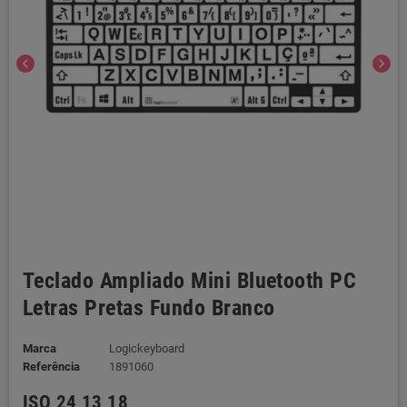
chevron_left
chevron_right
Teclado Ampliado Mini Bluetooth PC
Letras Pretas Fundo Branco
Marca
Logickeyboard
Referência
1891060
ISO 24 13 18