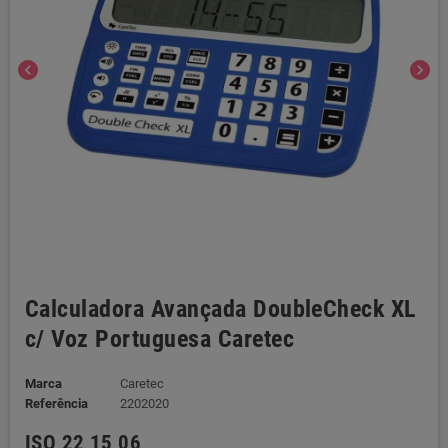
chevron_left
chevron_right
Calculadora Avançada DoubleCheck XL
c/ Voz Portuguesa Caretec
Marca
Caretec
Referência
2202020
ISO 22 15 06