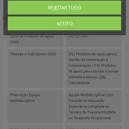
REJEITAR TUDO
Lista Homologada ISO de Produtos de Apoio
ACEITO
Lista de Produtos de Apoio
ISO 221506
(ISO)
Classes e Subclasses (ISO)
(22) Produtos de Apoio para a
Gestão da Informação e
Comunicação | (15) Produtos
de apoio para calcular e treinar
aritmética básica | (06)
Calculadoras
Prescrição Equipa
Equipa Multidisciplinar com
Multidisciplinar
Docente de Educação
Especial ou Ortoptista ou
Técnico de Psicomotricidade
ou Terapeuta Ocupacional