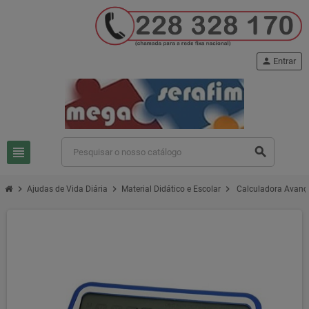
person
Entrar
view_headline
search
chevron_right
chevron_right
chevron_right
Ajudas de Vida Diária
Material Didático e Escolar
Calculadora Avanç