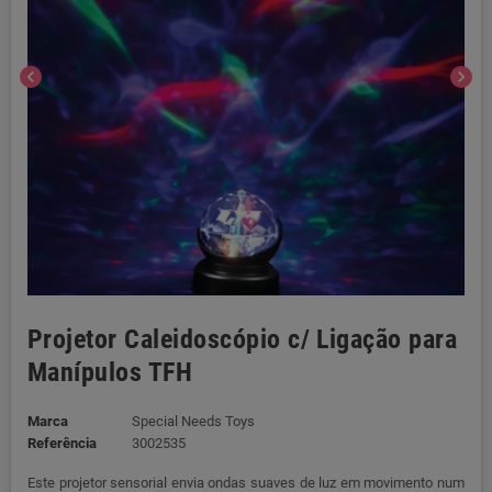
chevron_left
chevron_right
Projetor Caleidoscópio c/ Ligação para
Manípulos TFH
Marca
Special Needs Toys
Referência
3002535
Este projetor sensorial envia ondas suaves de luz em movimento num