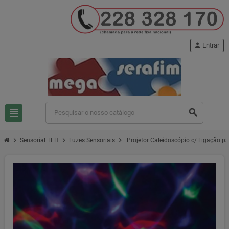
person
Entrar
view_headline
search
chevron_right
chevron_right
chevron_right
Sensorial TFH
Luzes Sensoriais
Projetor Caleidoscópio c/ Ligação p