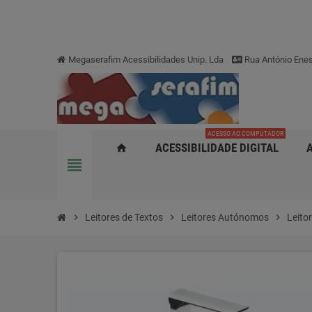
Megaserafim Acessibilidades Unip. Lda
Rua António Enes
ACESSO AO COMPUTADOR
ACESSIBILIDADE DIGITAL
home
view_headline
chevron_right
Leitores de Textos
chevron_right
Leitores Autónomos
chevron_right
Leito