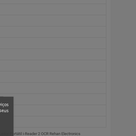
viços
 seus