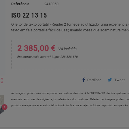
Referência
2413050
ISO 22 13 15
O leitor de texto portátil i-Reader 2 fornece ao utilizador uma experiênci
texto em fala portátil e fácil de usar, usando vozes que soam naturalmen
2 385,00 €
IVA incluído
Encontrou mais barato? Ligue 228 328 170
ut_map
Partilhar
Tweet
As imagens podem não corresponder ao produto descrito. A MEGASERAFIM declina qualquer re
eventuais erros nas descrições e/ou referências dos produtos. Galerias de imagens podem c
produtos e respetivos acessórios, tal facto não implica que estejam incluídos no produto em questão.
chevron_right