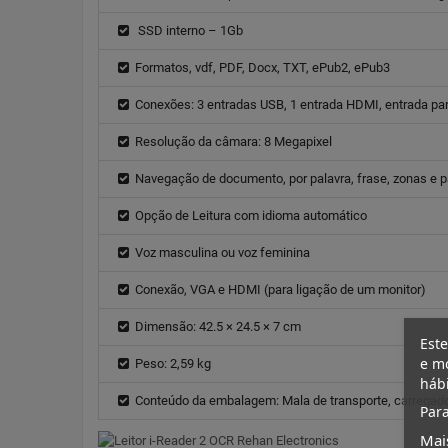
SSD interno – 1Gb
Formatos, vdf, PDF, Docx, TXT, ePub2, ePub3
Conexões: 3 entradas USB, 1 entrada HDMI, entrada pa
Resolução da câmara: 8 Megapixel
Navegação de documento, por palavra, frase, zonas e p
Opção de Leitura com idioma automático
Voz masculina ou voz feminina
Conexão, VGA e HDMI (para ligação de um monitor)
Dimensão: 42.5 × 24.5 × 7 cm
Este
e mo
Peso: 2,59 kg
háb
Conteúdo da embalagem: Mala de transporte, carregador
Para
Mai