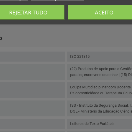
REJEITAR TUDO
ACEITO
o
ISO 221315
(22) Produtos de Apoio para a Gestã
para ler, escrever e desenhar | (15) 
Equipa Multidisciplinar com Docente
Psicomotricidade ou Terapeuta Ocup
ISS - Instituto da Segurança Social, I.
DGE - Ministério da Educação Ciência
Leitores de Texto Portáteis