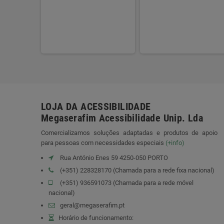
e Textos
en Exam
r
0 €
LOJA DA ACESSIBILIDADE
Megaserafim Acessibilidade Unip. Lda
Comercializamos soluções adaptadas e produtos de apoio
para pessoas com necessidades especiais
(+info)
Rua António Enes 59 4250-050 PORTO
(+351) 228328170 (Chamada para a rede fixa nacional)
(+351) 936591073 (Chamada para a rede móvel
nacional)
geral@megaserafim.pt
Horário de funcionamento: