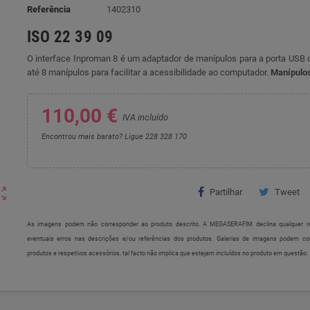
Referência
1402310
ISO 22 39 09
O interface Inproman 8 é um adaptador de manípulos para a porta USB q
até 8 manípulos para facilitar a acessibilidade ao computador.
Manípulos
110,00 €
IVA incluído
Encontrou mais barato? Ligue 228 328 170
ut_map
Partilhar
Tweet
As imagens podem não corresponder ao produto descrito. A MEGASERAFIM declina qualquer re
eventuais erros nas descrições e/ou referências dos produtos. Galerias de imagens podem c
produtos e respetivos acessórios, tal facto não implica que estejam incluídos no produto em questão.