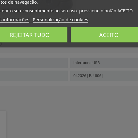
itos de navegação.
 dar o seu consentimento ao seu uso, pressione o botão ACEITO.
s informações
Personalização de cookies
REJEITAR TUDO
ACEITO
o
Interfaces USB
042026 | BJ-806 |