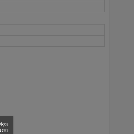
viços
 seus