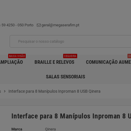
 59 4250 - 050 Porto
geral@megaserafim.pt
BAIXA VISÃO
CEGUEIRA
D
AMPLIAÇÃO
BRAILLE E RELEVOS
COMUNICAÇÃO AUME
SALAS SENSORIAIS
s
chevron_right
Interface para 8 Manípulos Inproman 8 USB Qinera
Interface para 8 Manípulos Inproman 8 
Marca
Qinera