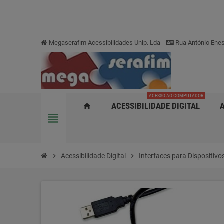
Megaserafim Acessibilidades Unip. Lda
Rua António Enes
ACESSO AO COMPUTADOR
ACESSIBILIDADE DIGITAL
home
view_headline
chevron_right
Acessibilidade Digital
chevron_right
Interfaces para Dispositivo