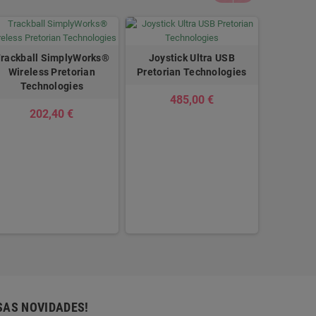
rackball SimplyWorks®
Joystick Ultra USB
Wireless Pretorian
Pretorian Technologies
Technologies
485,00 €
202,40 €
Track
Pretori
2
SAS NOVIDADES!