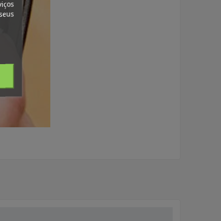
viços
 seus