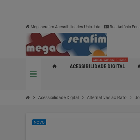
Megaserafim Acessibilidades Unip. Lda
Rua António Enes
ACESSO AO COMPUTADOR
ACESSIBILIDADE DIGITAL
home
view_headline
chevron_right
Acessibilidade Digital
chevron_right
Alternativas ao Rato
chevron_right
Jo
NOVO