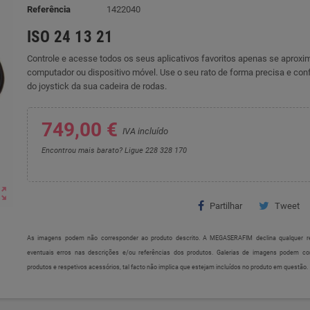
Referência
1422040
ISO 24 13 21
Controle e acesse todos os seus aplicativos favoritos apenas se aprox
computador ou dispositivo móvel. Use o seu rato de forma precisa e confo
do joystick da sua cadeira de rodas.
749,00 €
IVA incluído
Encontrou mais barato? Ligue 228 328 170
ut_map
Partilhar
Tweet
As imagens podem não corresponder ao produto descrito. A MEGASERAFIM declina qualquer re
eventuais erros nas descrições e/ou referências dos produtos. Galerias de imagens podem c
produtos e respetivos acessórios, tal facto não implica que estejam incluídos no produto em questão.